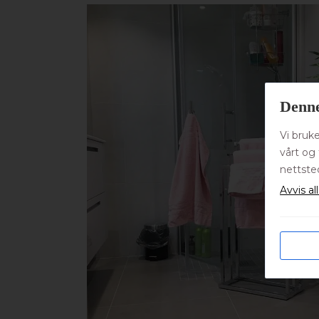
Denne
Vi bruk
vårt og 
nettste
Avvis al