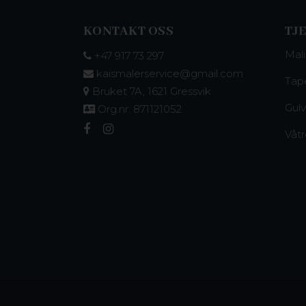
KONTAKT OSS
TJ
Mal
+47 917 73 297
kaismalerservice@gmail.com
Tap
Bruket 7A, 1621 Gressvik
Gulv
Org.nr: 871121052
Våt