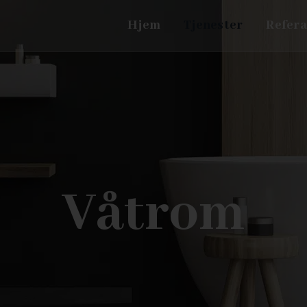
Hjem
Tjenester
Refera
Våtrom