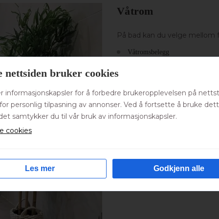
Våtrom
På bad kan du velge mellom 
Våtromsbelegg
 nettsiden bruker cookies
Montering av flis
er informasjonskapsler for å forbedre brukeropplevelsen på netts
Veggvinyl – en veggbekledning so
for personlig tilpasning av annonser. Ved å fortsette å bruke det
Den settes fra døra og rundt rom
det samtykker du til vår bruk av informasjonskapsler.
settes en bord som også er uten s
le cookies
Våtromssystem (Malt system) – 
Det blir deretter overmalt med e
Les mer
Godkjenn alle
Legging av våtromsmebran.