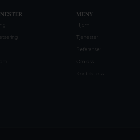
ENESTER
MENY
ing
Hjem
etsering
Tjenester
Referanser
rom
Om oss
Kontakt oss