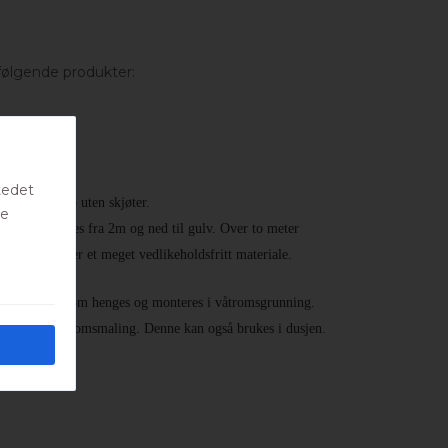
følgende produkter:
tedet
m settes opp uten skjøter.
te
met. Den settes fra 2m og ned til gulv. Over to meter
kjøter. Dette er et meget vedlikeholdsfritt materiale.
en fiberduk som henges og monteres i våtromsgrunning.
n spesiell våtromsmaling. Denne kan også brukes i dusjen.